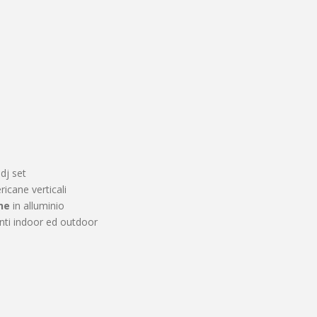
dj set
icane verticali
he
in alluminio
nti indoor ed outdoor