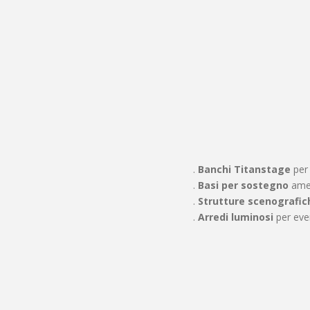
.
Banchi Titanstage
per 
.
Basi per sostegno
amer
.
Strutture scenografic
.
Arredi luminosi
per eve