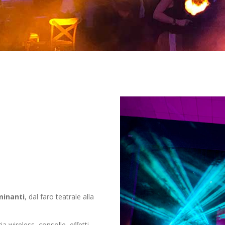
uminanti
, dal faro teatrale alla
ia wireless, consolle, effetti