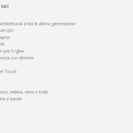
 luci
 architetturali a led di ultima generazione
ick1201
Raptor
60W
er pixi 5 rgbw
escenza con dimmer
ger Touch
so, nebbia, neve e bolle
stre e bande