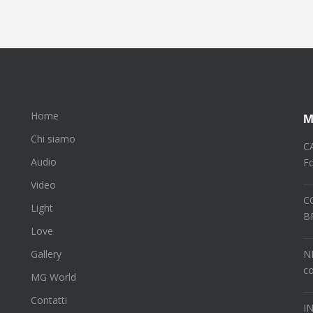
Home
M
Chi siamo
C
Audio
Fo
Video
C
Light
B
Love
Gallery
N
co
MG World
Contatti
I