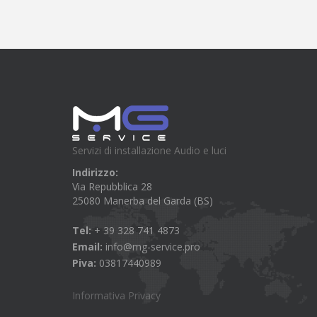
Servizi di installazione Audio e luci
Indirizzo:
Via Repubblica 28
25080 Manerba del Garda (BS)
Tel:
+ 39 328 741 4873
Email:
info@mg-service.pro
Piva:
03817440989
Informativa Privacy