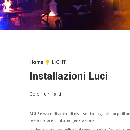
Home
LIGHT
Installazioni Luci
Corpi illuminanti
MG Service
dispone di diverse tipologie di
corpi ill
testa mobile di ultima generazione.
Parled rgbwa, pannelli a led rgbw, strobo, fari a batter