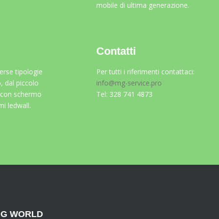
mobile di ultima generazione.
Contatti
rse tipologie
Per tutti i riferimenti contattaci:
, dal piccolo
info@mg-service.pro
e con schermo
Tel: 328 741 4873
mi ledwall.
G WORLD