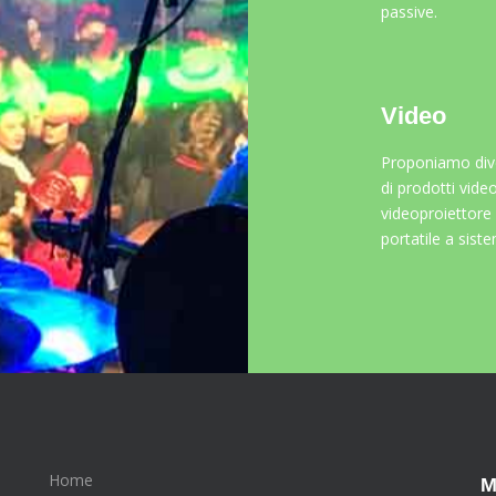
passive.
Video
Proponiamo dive
di prodotti video
videoproiettor
portatile a siste
Home
M