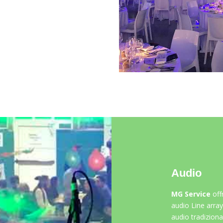
Audio
MG Service
off
audio Line array,
audio tradizional