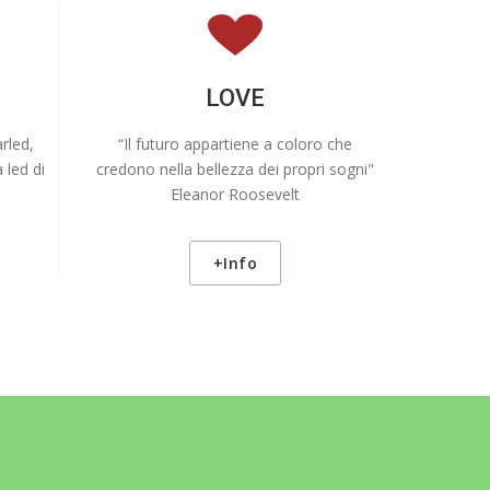
LOVE
arled,
“Il futuro appartiene a coloro che
a led di
credono nella bellezza dei propri sogni"
Eleanor Roosevelt
+Info