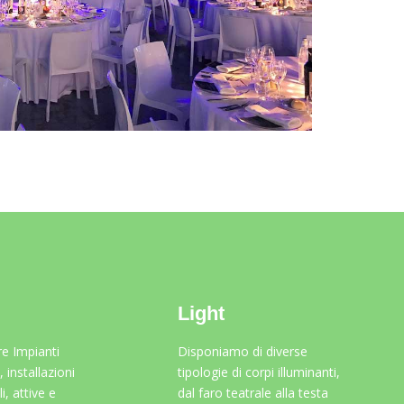
Light
re Impianti
Disponiamo di diverse
 installazioni
tipologie di corpi illuminanti,
i, attive e
dal faro teatrale alla testa